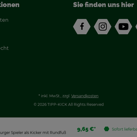
tio­nen
Sie fin­den uns hier
­ten
echt
n
*
inkl. MwSt., zzgl.
Ver­sand­kos­ten
© 2026 TIPP-KICK All Rights Re­ser­ved
9,65 €*
So­fort lie­fer­b
ur­ger Spie­ler als Ki­cker mit Rund­fuß