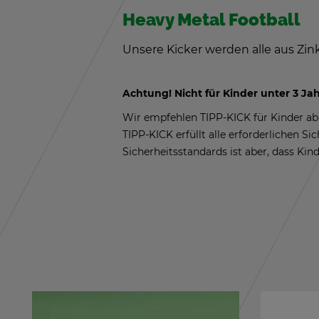
Heavy Metal Foot­ball
Un­se­re Ki­cker wer­den alle aus Zin
Ach­tung! Nicht für Kin­der unter 3 Jah­re
Wir emp­feh­len TIPP-KICK für Kin­der ab 
TIPP-KICK er­füllt alle er­for­der­li­chen Si
Si­cher­heits­stan­dards ist aber, dass Kin­d