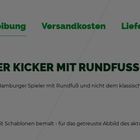
ei­bung
Ver­sand­kos­ten
Lie­f
R KI­CKER MIT RUND­FUSS
er Ham­bur­ger Spie­ler mit Rund­fuß und nicht dem klas­sisc
it Scha­blo­nen be­malt - für das ge­treus­te Ab­bild des ak­tu­