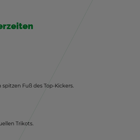
er­zei­ten
h spit­zen Fuß des Top-Ki­ckers.
el­len Tri­kots.