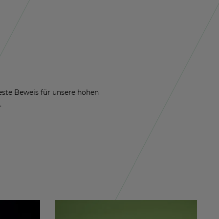
 beste Be­weis für un­se­re hohen
.