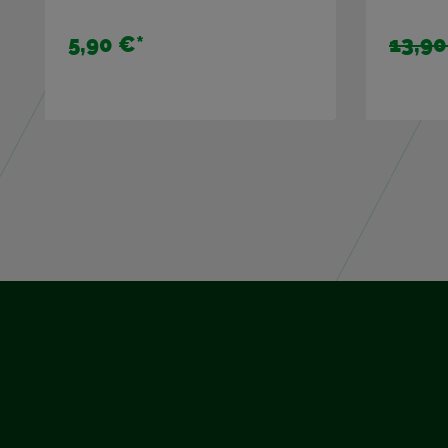
13,90 €*
9,65 €
*
34