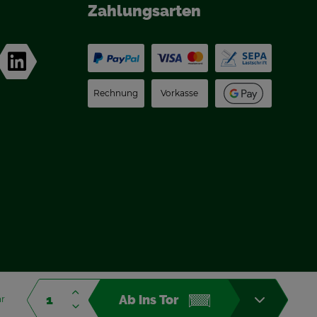
Zah­lungs­ar­ten
Rech­nung
Vor­kas­se
Ab ins Tor
ar