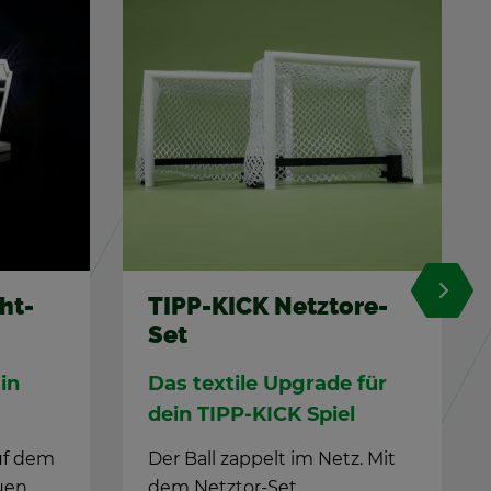
%
to­re-
Ki­cker Bay­ern
S25/26: Son­der­edi­ti­on
ade für
Bay­ern Ki­cker
iel
Der Bay­ern Spie­ler als Ki­cker
Netz. Mit
mit Rund­fuß