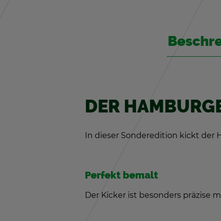
Be­schr
DER HAM­BUR­GE
In die­ser Son­der­edi­ti­on kickt d
Per­fekt be­malt
Der Ki­cker ist be­son­ders prä­zi­se m