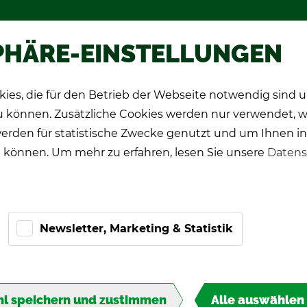
hop
Wer­be­spie­le
Über TIPP-KIC
PHÄRE-EINSTELLUNGEN
ies, die für den Betrieb der Webseite notwendig sind
CK Spie­ler
Pro-Ki­cker
Ge­schenk­ide­en
zu können. Zusätzliche Cookies werden nur verwendet, 
erden für statistische Zwecke genutzt und um Ihnen in
 können. Um mehr zu erfahren, lesen Sie unsere
Datens
Newsletter, Marketing & Statistik
l speichern und zustimmen
Alle auswählen