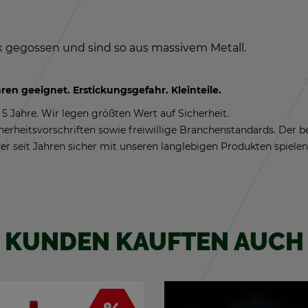
k ge­gos­sen und sind so aus mas­si­vem Me­tall.
n ge­eig­net. Er­sti­ckungs­ge­fahr. Klein­tei­le.
5 Jahre. Wir legen größ­ten Wert auf Si­cher­heit.
­cher­heits­vor­schrif­ten sowie frei­wil­li­ge Bran­chen­stan­dards. Der
er seit Jah­ren si­cher mit un­se­ren lang­le­bi­gen Pro­duk­ten spie­len
KUN­DEN KAUF­TEN AUCH