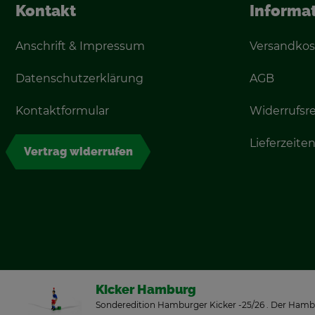
Kon­takt
In­for­ma­
An­schrift & Im­pres­sum
Ver­sand­kos
Da­ten­schutz­er­klä­rung
AGB
Kon­takt­for­mu­lar
Wi­der­rufs­r
Lie­fer­zei­te
Ver­trag wi­der­ru­fen
Ki­cker Ham­burg
Son­der­edi­ti­on Ham­bur­ger Ki­cker -25/26 . Der Ham­b