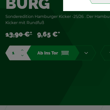
BURG
Son­der­edi­ti­on Ham­bur­ger Ki­cker -25/26 . Der Ham­bur­
Ki­cker mit Rund­fuß
13,90 €*
9,65 €*
Ab ins Tor