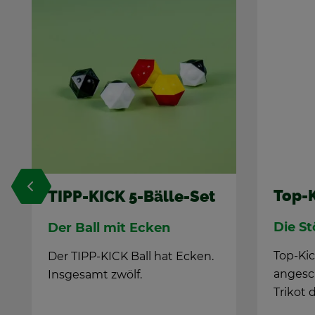
%
Top-Ki­cker Kiel
t
TIP
Se
Die Stör­che -24/25
TIP
Top-Ki­cker mit flach
.
neu
an­ge­schlif­fe­nem Fuß im
Tri­kot der Ki­cker aus Kiel
Flut
grü­