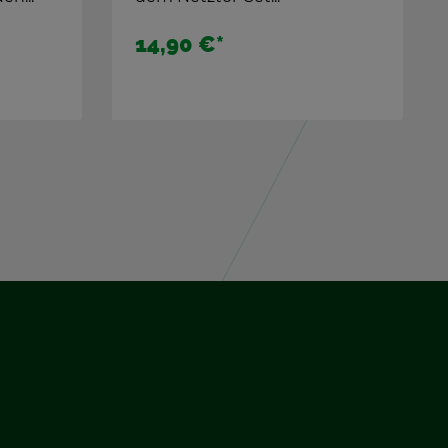
13,90 €*
9,65 €
*