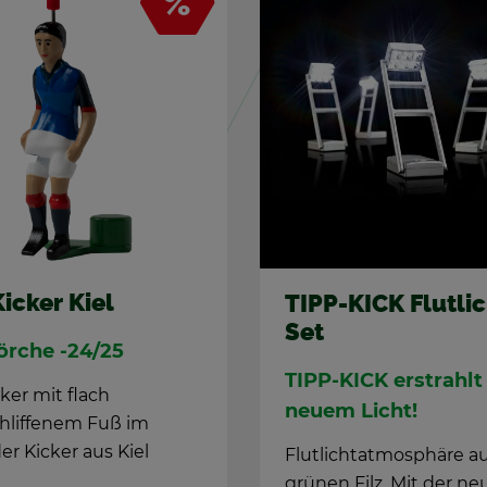
P-KICK Flut­licht-
TIPP-KICK Netz­
t
Set
P-KICK er­strahlt in
Das tex­ti­le Up­gr
em Licht!
dein TIPP-KICK Sp
­lichtat­mo­sphä­re auf dem
Der Ball zap­pelt im 
nen Filz. Mit der neuen...
dem Netz­tor-Set...