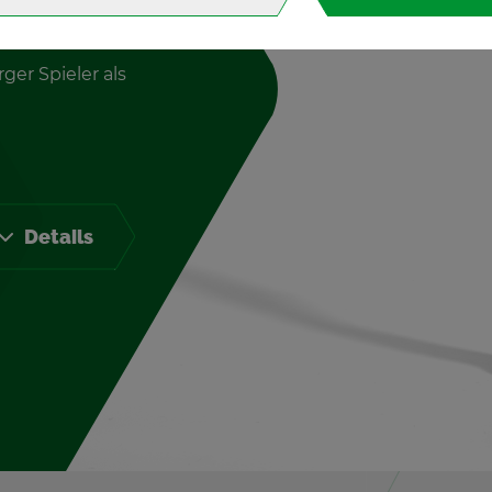
ger Spie­ler als
De­tails