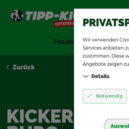
S
PRIVATS
Wir verwenden Cook
Fuss­ball­spie­le
TIPP-KI
Services anbieten 
zustimmen. Diese w
Angebote zeigen zu
Zu­rück
Details
Notwendig
KI­CKER HAM­
Auswah