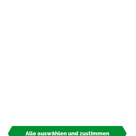
In­for­ma­tio­nen
Zah­lungs­ar­ten
*
inkl. MwSt., zzgl.
Ver­sand­kos­ten
© 2026 TIPP-KICK All Rights Re­ser­ved
Alle auswählen und zustimmen