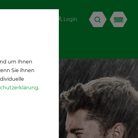
K
Login
DE
ort
 und um Ihnen
wenn Sie ihnen
dividuelle
chutzerklärung
.