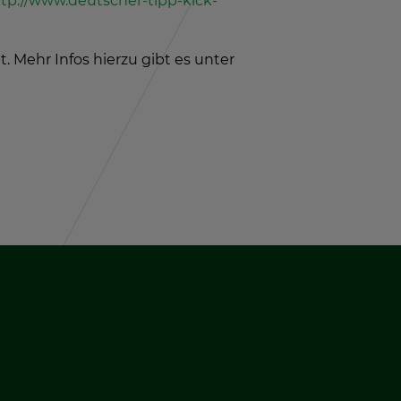
tp://​www.​deutscher-​tipp-​kick-​
t. Mehr Infos hier­zu gibt es unter