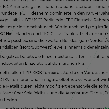
P-KICK Bun­des­li­ga nen­nen. Tra­di­tio­nell stan­den im
rün­de­te TFG Hil­des­heim do­mi­nier­te in den 1970-er Jah­r
SpVgg Halbau, BTV 1962 Ber­lin oder TFC Ein­tracht Reh­ber­
e erste Meis­ter­schaft nach Süd­deutsch­land ging im Jah
TKC Hirsch­lan­den und TKC Gal­lus Frank­furt setz­ten sich
­trieb passt. So sind die zwei­ten Bun­des­li­gen (Nord­ost/Sü
­li­gen (Nord/Süd/West) je­weils in­ner­halb der ein­zel­nen
e gab es be­reits die Ein­zel­meis­ter­schaf­ten. Im Jahre 1
­des­wei­ten Ein­zel­ti­tel auf dem grü­nen Filz.
of­fi­zi­el­len TIPP-KICK Tur­nier­plat­te, die ein Ver­rut­schen
 DT­KV-Tur­nie­ren und im Li­ga­spiel­be­trieb ver­wen­det wir
die Me­tall­fi­gu­ren leicht mo­di­fi­ziert eben­so wie die Tor­
he. Mehr über Spiel­feld­bau und die Aus­rüs­tung für die „P
u fin­den.