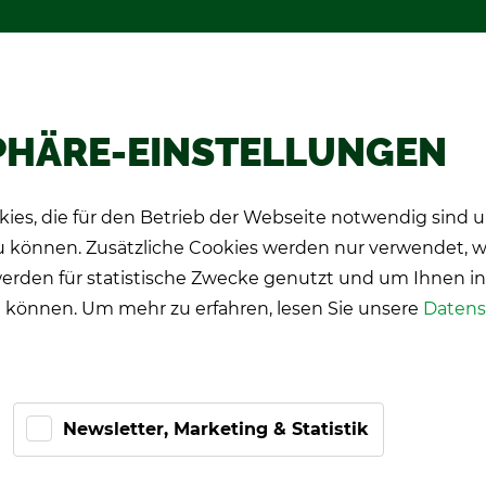
hop
Wer­be­spie­le
Über TIPP-KIC
PHÄRE-EINSTELLUNGEN
schich­te
Down­loads & An­lei­tun­gen
Sp
ies, die für den Betrieb der Webseite notwendig sind
zu können. Zusätzliche Cookies werden nur verwendet, 
erden für statistische Zwecke genutzt und um Ihnen in
 können. Um mehr zu erfahren, lesen Sie unsere
Datens
Newsletter, Marketing & Statistik