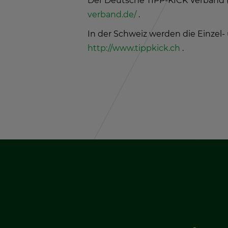
Der Deut­sche TIPP-KICK Ver­band (
verband.​de/
.
In der Schweiz wer­den die Ein­zel- 
http://​www.​tippkick.​ch
.