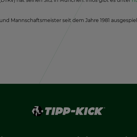
DTKV) hat sei­nen Sitz in Mün­chen. Infos gibt es unter
ht
und Mann­schafts­meis­ter seit dem Jahre 1981 aus­ge­spiel