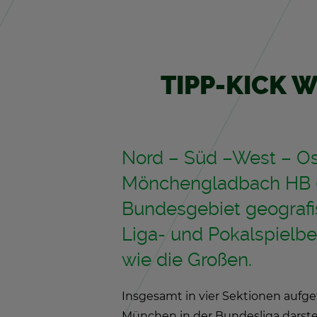
TIPP-KICK W
Nord – Süd –West – Ost
Mön­chen­glad­bach HB 0
Bun­des­ge­biet geo­gra
Liga- und Po­kal­spiel­b
wie die Gro­ßen.
Ins­ge­samt in vier Sek­tio­nen auf­ge­
Mün­chen in der Bun­des­li­ga dar­stel