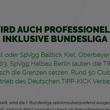
IRD AUCH PRO­FES­SIO­NELL
IN­KLU­SI­VE BUN­DES­LI­GA
 oder SpVgg Ball­tick Kiel, Ober­bay­
3, SpVgg Halbau Ber­lin lau­ten die TIP
­fisch die Gren­zen set­zen. Rund 50 Cl
e­trieb des Deut­schen TIPP-KICK Ver­b
teilt, wird die 1. Bun­des­li­ga sek­ti­ons­über­grei­fend aus­g
lt, darf sich BW Con­cor­dia Lü­beck als Re­kord­meis­ter mit