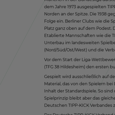
dem Jahre 1973 aus­ge­spiel­ten TIP
Nor­den an der Spit­ze. Die 1938 ge­g
Folge ein. Ber­li­ner Clubs wie die 
Platz ganz oben auf dem Po­dest. Di
Eta­blier­te Mann­schaf­ten wie die 
Un­ter­bau im lan­des­wei­ten Spiel­be
(Nord/Süd/Ost/West) und die Ver­bands
Vor dem Start der Li­ga-Wett­be­wer­b
(TFG 38 Hil­des­heim) den ers­ten bun
Ge­spielt wird aus­schließ­lich auf der 
Ma­te­ri­al, das von den Spie­lern bei
In­halt der Stan­dard­spie­le. So sind 
Spiel­prin­zip bleibt aber das glei­c
Deut­schen TIPP-KICK Ver­ban­des z