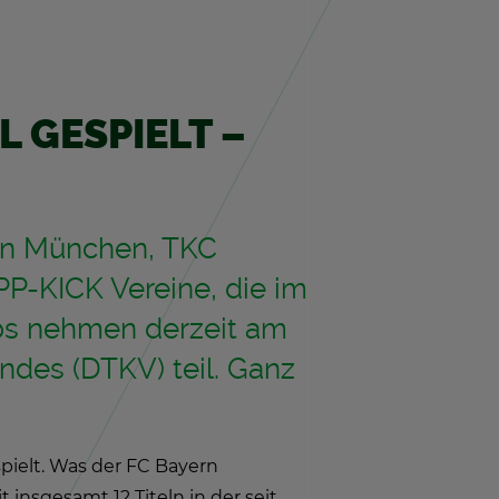
 GE­SPIELT –
ern Mün­chen, TKC
P-KICK Ver­ei­ne, die im
ubs neh­men der­zeit am
an­des (DTKV) teil. Ganz
e­spielt. Was der FC Bay­ern
 ins­ge­samt 12 Ti­teln in der seit