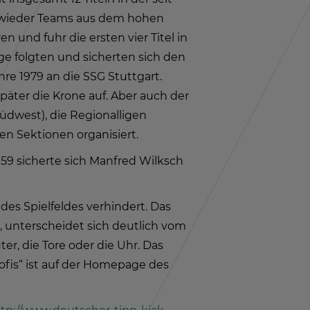
mer wie­der Teams aus dem hohen
en und fuhr die ers­ten vier Titel in
ge folg­ten und si­cher­ten sich den
re 1979 an die SSG Stutt­gart.
 spä­ter die Krone auf. Aber auch der
d­west), die Re­gio­nal­li­gen
 Sek­tio­nen or­ga­ni­siert.
959 si­cher­te sich Man­fred Wilksch
 des Spiel­fel­des ver­hin­dert. Das
d, un­ter­schei­det sich deut­lich vom
hü­ter, die Tore oder die Uhr. Das
ro­fis“ ist auf der Home­page des