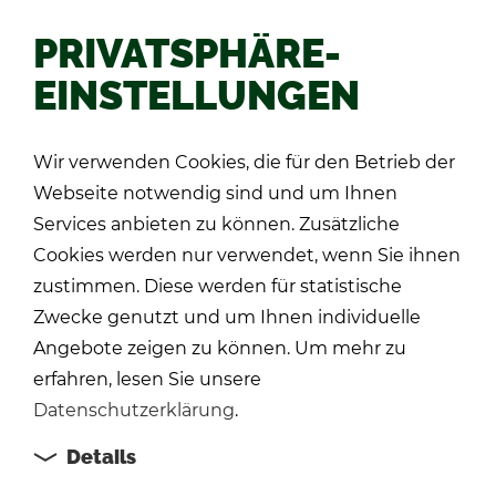
PRIVATSPHÄRE-
EINSTELLUNGEN
AN­SCHRIFT & IM­
Wir verwenden Cookies, die für den Betrieb der
Webseite notwendig sind und um Ihnen
PRES­SUM
Services anbieten zu können. Zusätzliche
Cookies werden nur verwendet, wenn Sie ihnen
zustimmen. Diese werden für statistische
Zwecke genutzt und um Ihnen individuelle
Angebote zeigen zu können. Um mehr zu
erfahren, lesen Sie unsere
TIPP-KICK GmbH
Datenschutzerklärung
.
Di­cken­hardt­stra­ße 55
D-78054 Vil­lin­gen-Schwen­nin­gen
Details