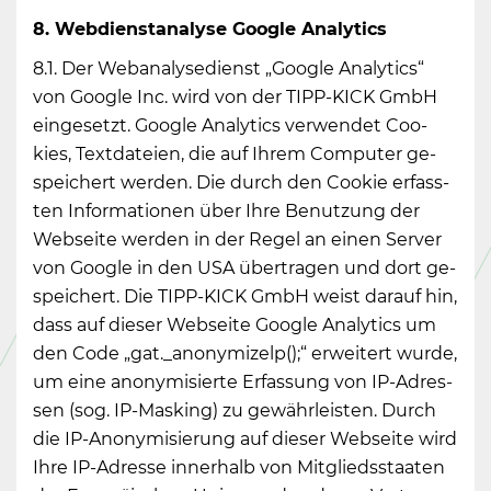
8. Web­dienst­ana­ly­se Goog­le Ana­ly­tics
8.1. Der Webana­ly­se­dienst „Goog­le Ana­ly­tics“
von Goog­le Inc. wird von der TIPP-KICK GmbH
ein­ge­setzt. Goog­le Ana­ly­tics ver­wen­det Coo­
kies, Text­da­tei­en, die auf Ihrem Com­pu­ter ge­
spei­chert wer­den. Die durch den Coo­kie er­fass­
ten In­for­ma­tio­nen über Ihre Be­nut­zung der
Web­sei­te wer­den in der Regel an einen Ser­ver
von Goog­le in den USA über­tra­gen und dort ge­
spei­chert. Die TIPP-KICK GmbH weist dar­auf hin,
dass auf die­ser Web­sei­te Goog­le Ana­ly­tics um
den Code „gat._a­n­ony­mi­zelp();“ er­wei­tert wurde,
um eine an­ony­mi­sier­te Er­fas­sung von IP-Adres­
sen (sog. IP-Mas­king) zu ge­währ­leis­ten. Durch
die IP-An­ony­mi­sie­rung auf die­ser Web­sei­te wird
Ihre IP-Adres­se in­ner­halb von Mit­glieds­staa­ten