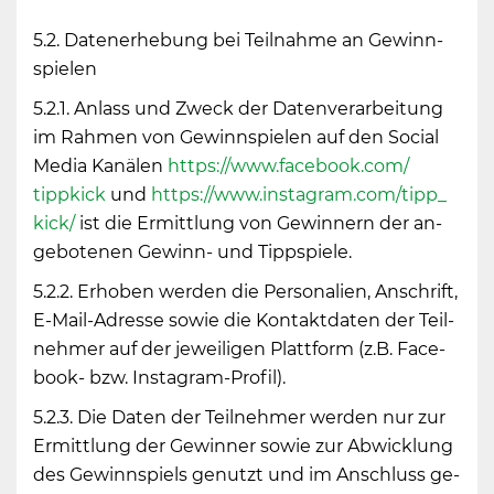
5.2. Da­ten­er­he­bung bei Teil­nah­me an Ge­winn­
spie­len
5.2.1. An­lass und Zweck der Da­ten­ver­ar­bei­tung
im Rah­men von Ge­winn­spie­len auf den So­ci­al
Media Ka­nä­len
https://​www.​facebook.​com/​
tippkick
und
https://​www.​instagram.​com/​tipp_​
kick/
ist die Er­mitt­lung von Ge­win­nern der an­
ge­bo­te­nen Ge­winn- und Tipp­spie­le.
5.2.2. Er­ho­ben wer­den die Per­so­na­li­en, An­schrift,
E-Mail-Adres­se sowie die Kon­takt­da­ten der Teil­
neh­mer auf der je­wei­li­gen Platt­form (z.B. Face­
book- bzw. Ins­ta­gram-Pro­fil).
5.2.3. Die Daten der Teil­neh­mer wer­den nur zur
Er­mitt­lung der Ge­win­ner sowie zur Ab­wick­lung
des Ge­winn­spiels ge­nutzt und im An­schluss ge­