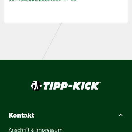
Kon­takt
An­schrift & Im­pres­sum