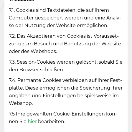
7.1. Coo­kies sind Text­da­tei­en, die auf Ihrem
Com­pu­ter ge­spei­chert wer­den und eine Ana­ly­
se der Nut­zung der Web­site er­mög­li­chen.
7.2. Das Ak­zep­tie­ren von Coo­kies ist Vor­aus­set­
zung zum Be­such und Be­nut­zung der Web­site
oder des Web­shops.
7.3. Ses­si­on-Coo­kies wer­den ge­löscht, so­bald Sie
den Brow­ser schlie­ßen.
7.4. Per­man­te Coo­kies ver­blei­ben auf Ihrer Fest­
plat­te. Diese er­mög­li­chen die Spei­che­rung Ihrer
An­ga­ben und Ein­stel­lun­gen bei­spiels­wei­se im
Web­shop.
7.5 Ihre ge­wähl­ten Coo­kie-Ein­stel­lun­gen kön­
nen Sie
hier
be­ar­bei­ten.