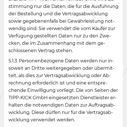
stim­mung nur die Daten, die für die Aus­füh­rung
der Be­stel­lung und die Ver­trags­ab­wick­lung
sowie ge­ge­be­nen­falls bei Ge­währ­leis­tung not­
wen­dig sind. Sie ver­wen­det die vom Käu­fer zur
Ver­fü­gung ge­stell­ten Daten nur zu den Zwe­
cken, die im Zu­sam­men­hang mit dem ge­
schlos­se­nen Ver­trag ste­hen.
5.1.3. Per­so­nen­be­zo­ge­ne Daten wer­den nur in­
so­weit an Drit­te wei­ter­ge­ge­ben oder über­mit­
telt, als dies zur Ver­trags­ab­wick­lung oder Ab­
rech­nung er­for­der­lich ist und eine ent­spre­
chen­de Ein­wil­li­gung vor­liegt. Die von Sei­ten der
TIPP-KICK GmbH ein­ge­setz­ten Dienst­leis­ter er­
hal­ten die not­wen­di­gen Daten zur Auf­trags­ab­
wick­lung. Diese dür­fen nur für die Ver­trags­ab­
wick­lung ver­wen­det wer­den.