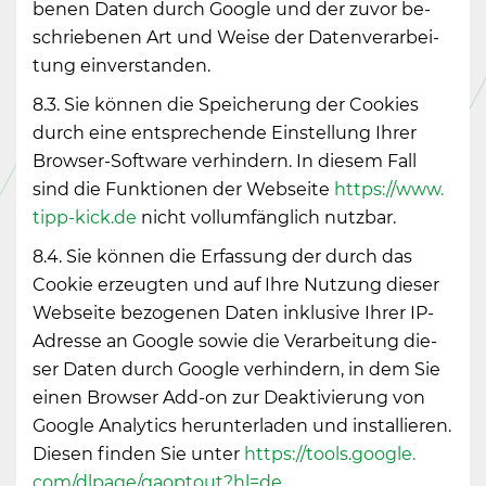
be­nen Daten durch Goog­le und der zuvor be­
schrie­be­nen Art und Weise der Da­ten­ver­ar­bei­
tung ein­ver­stan­den.
8.3. Sie kön­nen die Spei­che­rung der Coo­kies
durch eine ent­spre­chen­de Ein­stel­lung Ihrer
Brow­ser-Soft­ware ver­hin­dern. In die­sem Fall
sind die Funk­tio­nen der Web­sei­te
https://​www.​
tipp-​kick.​de
nicht voll­um­fäng­lich nutz­bar.
8.4. Sie kön­nen die Er­fas­sung der durch das
Coo­kie er­zeug­ten und auf Ihre Nut­zung die­ser
Web­sei­te be­zo­ge­nen Daten in­klu­si­ve Ihrer IP-
Adres­se an Goog­le sowie die Ver­ar­bei­tung die­
ser Daten durch Goog­le ver­hin­dern, in dem Sie
einen Brow­ser Add-on zur De­ak­ti­vie­rung von
Goog­le Ana­ly­tics her­un­ter­la­den und in­stal­lie­ren.
Die­sen fin­den Sie unter
https://​tools.​google.​
com/​dlpage/​gaoptout?​hl=de
.