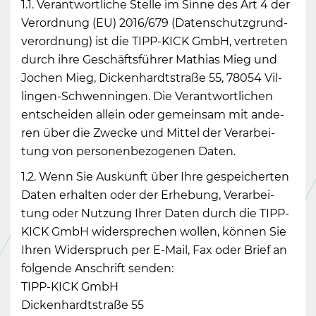
1.1. Ver­ant­wort­li­che Stel­le im Sinne des Art 4 der
Ver­ord­nung (EU) 2016/679 (Da­ten­schutz­grund­
ver­ord­nung) ist die TIPP-KICK GmbH, ver­tre­ten
durch ihre Ge­schäfts­füh­rer Ma­thi­as Mieg und
Jo­chen Mieg, Di­cken­hardt­stra­ße 55, 78054 Vil­
lin­gen-Schwen­nin­gen. Die Ver­ant­wort­li­chen
ent­schei­den al­lein oder ge­mein­sam mit an­de­
ren über die Zwe­cke und Mit­tel der Ver­ar­bei­
tung von per­so­nen­be­zo­ge­nen Daten.
1.2. Wenn Sie Aus­kunft über Ihre ge­spei­cher­ten
Daten er­hal­ten oder der Er­he­bung, Ver­ar­bei­
tung oder Nut­zung Ihrer Daten durch die TIPP-
KICK GmbH wi­der­spre­chen wol­len, kön­nen Sie
Ihren Wi­der­spruch per E-Mail, Fax oder Brief an
fol­gen­de An­schrift sen­den:
TIPP-KICK GmbH
Di­cken­hardt­stra­ße 55