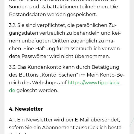
Son­der- und Ra­batt­ak­tio­nen teil­neh­men. Die
Be­stands­da­ten wer­den ge­spei­chert.
3.2. Sie sind ver­pflich­tet, die per­sön­li­chen Zu­
gangs­da­ten ver­trau­lich zu be­han­deln und kei­
nem un­be­fug­ten Drit­ten zu­gäng­lich zu ma­
chen. Eine Haf­tung für miss­bräuch­lich ver­wen­
de­te Pass­wör­ter wird nicht über­nom­men.
3.3. Das Kun­den­kon­to kann durch Be­tä­ti­gung
des But­tons „Konto lö­schen“ im Mein Kon­to-Be­
reich des Web­shops auf
https://​www.​tipp-​kick.​
de
ge­löscht wer­den.
4. News­let­ter
4.1. Ein News­let­ter wird per E-Mail über­sen­det,
so­fern Sie ein Abon­ne­ment aus­drück­lich be­stä­