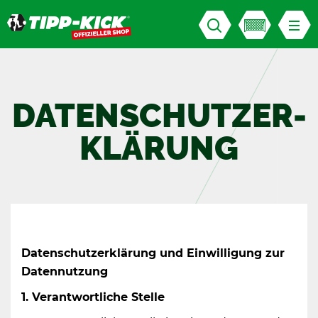
DA­TEN­SCHUTZ­ER­
KLÄ­RUNG
Da­ten­schutz­er­klä­rung und Ein­wil­li­gung zur
Da­ten­nut­zung
1. Ver­ant­wort­li­che Stel­le