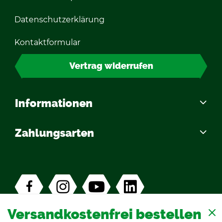
Da­ten­schutz­er­klä­rung
Kon­takt­for­mu­lar
Ver­trag wi­der­ru­fen
In­for­ma­tio­nen
Zah­lungs­ar­ten
Ver­sand­kos­ten­frei
be­stel­len