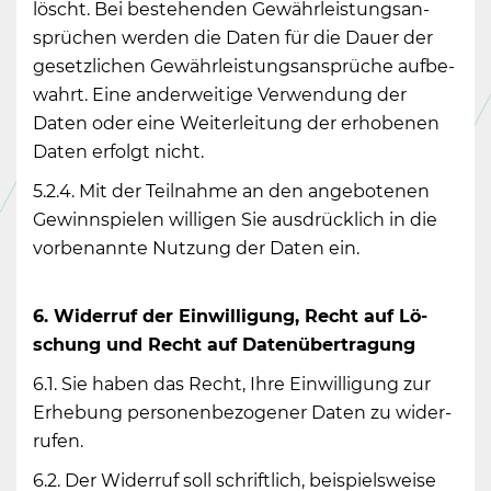
löscht. Bei be­ste­hen­den Ge­währ­leis­tungs­an­
sprü­chen wer­den die Daten für die Dauer der
ge­setz­li­chen Ge­währ­leis­tungs­an­sprü­che auf­be­
wahrt. Eine an­der­wei­ti­ge Ver­wen­dung der
Daten oder eine Wei­ter­lei­tung der er­ho­be­nen
Daten er­folgt nicht.
5.2.4. Mit der Teil­nah­me an den an­ge­bo­te­nen
Ge­winn­spie­len wil­li­gen Sie aus­drück­lich in die
vor­be­nann­te Nut­zung der Daten ein.
6. Wi­der­ruf der Ein­wil­li­gung, Recht auf Lö­
schung und Recht auf Da­ten­über­tra­gung
6.1. Sie haben das Recht, Ihre Ein­wil­li­gung zur
Er­he­bung per­so­nen­be­zo­ge­ner Daten zu wi­der­
ru­fen.
6.2. Der Wi­der­ruf soll schrift­lich, bei­spiels­wei­se