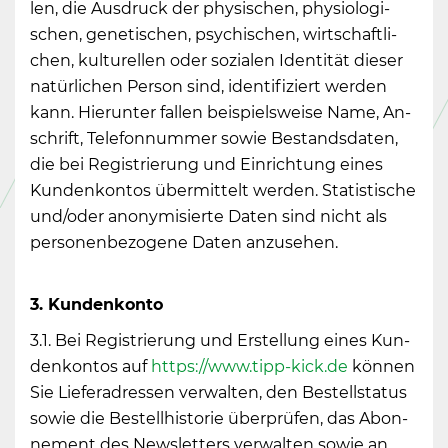
len, die Aus­druck der phy­si­schen, phy­sio­lo­gi­
schen, ge­ne­ti­schen, psy­chi­schen, wirt­schaft­li­
chen, kul­tu­rel­len oder so­zia­len Iden­ti­tät die­ser
na­tür­li­chen Per­son sind, iden­ti­fi­ziert wer­den
kann. Hier­un­ter fal­len bei­spiels­wei­se Name, An­
schrift, Te­le­fon­num­mer sowie Be­stands­da­ten,
die bei Re­gis­trie­rung und Ein­rich­tung eines
Kun­den­kon­tos über­mit­telt wer­den. Sta­tis­ti­sche
und/oder an­ony­mi­sier­te Daten sind nicht als
per­so­nen­be­zo­ge­ne Daten an­zu­se­hen.
3. Kun­den­kon­to
3.1. Bei Re­gis­trie­rung und Er­stel­lung eines Kun­
den­kon­tos auf
https://​www.​tipp-​kick.​de
kön­nen
Sie Lie­fe­r­adres­sen ver­wal­ten, den Be­stell­sta­tus
sowie die Be­stell­his­to­rie über­prü­fen, das Abon­
ne­ment des News­let­ters ver­wal­ten sowie an