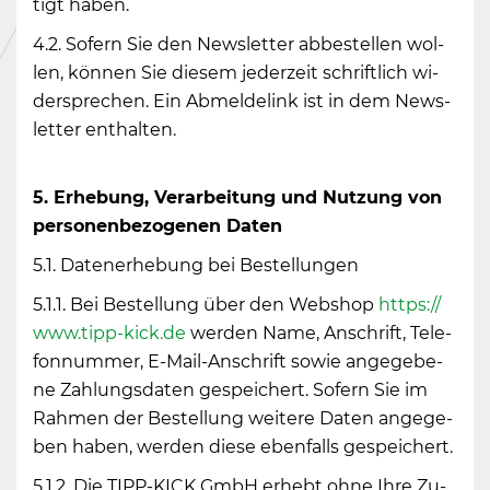
tigt haben.
4.2. So­fern Sie den News­let­ter ab­be­stel­len wol­
len, kön­nen Sie die­sem je­der­zeit schrift­lich wi­
der­spre­chen. Ein Ab­mel­de­link ist in dem News­
let­ter ent­hal­ten.
5. Er­he­bung, Ver­ar­bei­tung und Nut­zung von
per­so­nen­be­zo­ge­nen Daten
5.1. Da­ten­er­he­bung bei Be­stel­lun­gen
5.1.1. Bei Be­stel­lung über den Web­shop
https://​
www.​tipp-​kick.​de
wer­den Name, An­schrift, Te­le­
fon­num­mer, E-Mail-An­schrift sowie an­ge­ge­be­
ne Zah­lungs­da­ten ge­spei­chert. So­fern Sie im
Rah­men der Be­stel­lung wei­te­re Daten an­ge­ge­
ben haben, wer­den diese eben­falls ge­spei­chert.
5.1.2. Die TIPP-KICK GmbH er­hebt ohne Ihre Zu­