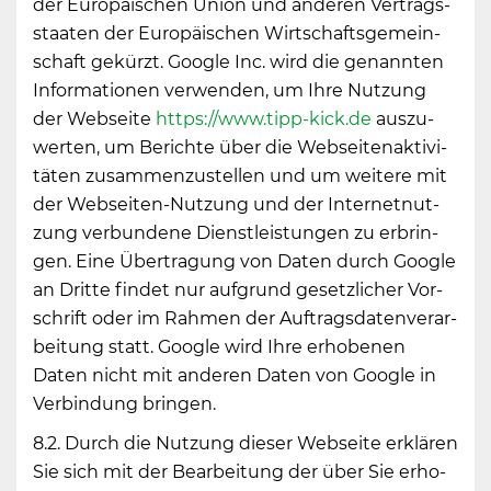
der Eu­ro­päi­schen Union und an­de­ren Ver­trags­
staa­ten der Eu­ro­päi­schen Wirt­schafts­ge­mein­
schaft ge­kürzt. Goog­le Inc. wird die ge­nann­ten
In­for­ma­tio­nen ver­wen­den, um Ihre Nut­zung
der Web­sei­te
https://​www.​tipp-​kick.​de
aus­zu­
wer­ten, um Be­rich­te über die Web­sei­ten­ak­ti­vi­
tä­ten zu­sam­men­zu­stel­len und um wei­te­re mit
der Web­sei­ten-Nut­zung und der In­ter­net­nut­
zung ver­bun­de­ne Dienst­leis­tun­gen zu er­brin­
gen. Eine Über­tra­gung von Daten durch Goog­le
an Drit­te fin­det nur auf­grund ge­setz­li­cher Vor­
schrift oder im Rah­men der Auf­trags­da­ten­ver­ar­
bei­tung statt. Goog­le wird Ihre er­ho­be­nen
Daten nicht mit an­de­ren Daten von Goog­le in
Ver­bin­dung brin­gen.
8.2. Durch die Nut­zung die­ser Web­sei­te er­klä­ren
Sie sich mit der Be­ar­bei­tung der über Sie er­ho­