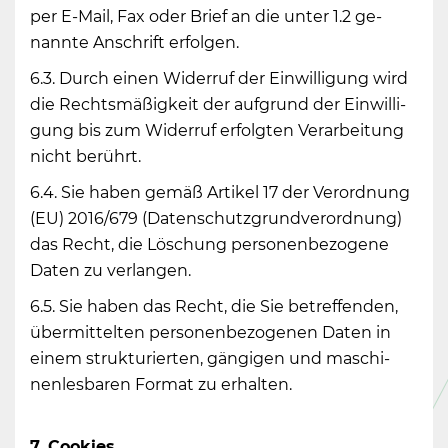
per E-Mail, Fax oder Brief an die unter 1.2 ge­
nann­te An­schrift er­fol­gen.
6.3. Durch einen Wi­der­ruf der Ein­wil­li­gung wird
die Rechts­mä­ßig­keit der auf­grund der Ein­wil­li­
gung bis zum Wi­der­ruf er­folg­ten Ver­ar­bei­tung
nicht be­rührt.
6.4. Sie haben gemäß Ar­ti­kel 17 der Ver­ord­nung
(EU) 2016/679 (Da­ten­schutz­grund­ver­ord­nung)
das Recht, die Lö­schung per­so­nen­be­zo­ge­ne
Daten zu ver­lan­gen.
6.5. Sie haben das Recht, die Sie be­tref­fen­den,
über­mit­tel­ten per­so­nen­be­zo­ge­nen Daten in
einem struk­tu­rier­ten, gän­gi­gen und ma­schi­
nen­les­ba­ren For­mat zu er­hal­ten.
7. Coo­kies