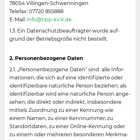
78054 Vil­lin­gen-Schwen­nin­gen
Te­le­fax: 07720 855888
E-Mail:
info@​tipp-​kick.​de
1.3. Ein Da­ten­schutz­be­auf­trag­ter wurde auf­
grund der Be­triebs­grö­ße nicht be­stellt.
2. Per­so­nen­be­zo­ge­ne Daten
2.1. „Per­so­nen­be­zo­ge­ne Daten“ sind alle In­for­
ma­tio­nen, die sich auf eine iden­ti­fi­zier­te oder
iden­ti­fi­zier­ba­re na­tür­li­che Per­son be­zie­hen; als
iden­ti­fi­zier­bar wird eine na­tür­li­che Per­son an­ge­
se­hen, die di­rekt oder in­di­rekt, ins­be­son­de­re
mit­tels Zu­ord­nung zu einer Ken­nung wie
einem Namen, zu einer Kenn­num­mer, zu
Stand­ort­da­ten, zu einer On­line-Ken­nung oder
zu einem oder meh­re­ren be­son­de­ren Merk­ma­