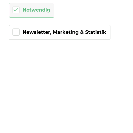
Notwendig
NA­TIO­NEN
Newsletter, Marketing & Statistik
STAR-KI­CKER
Mit dem In­nen­rist­schuss des STAR-