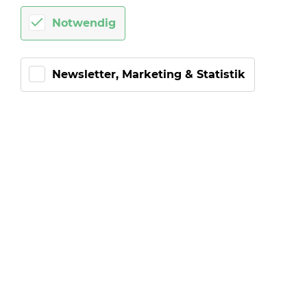
Notwendig
MAJOR TOM
SOUND­CHIP
Newsletter, Marketing & Statistik
Für noch mehr Stim­mung bei Län­der­spie­len. Die in­
of­fi­zi­el­le Hymne von Peter Schil­ling jetzt neu als
Sound­chip. Oder im Bund­le mit der Halb­zeit­uhr.
Jetzt kau­fen
Jetzt kau­fen
Mehr Infos
1
2
3