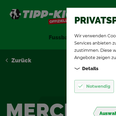
S
PRIVATS
Wir verwenden Cook
Fuss­ball­spie­le
TIPP-KI
Services anbieten 
zustimmen. Diese w
Angebote zeigen zu
Zu­rück
Details
Notwendig
MER­CHAN­
Auswah