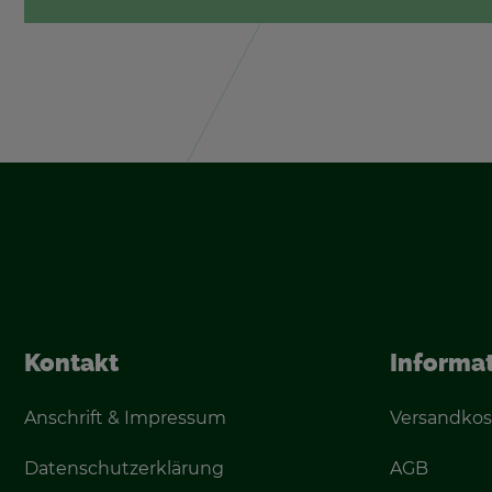
Kon­takt
In­for­ma­
An­schrift & Im­pres­sum
Ver­sand­kos
Da­ten­schutz­er­klä­rung
AGB