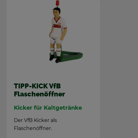
TIPP-KICK VfB
Fla­schen­öff­ner
Ki­cker für Kalt­ge­trän­ke
Der VfB Ki­cker als
Fla­schen­öff­ner.