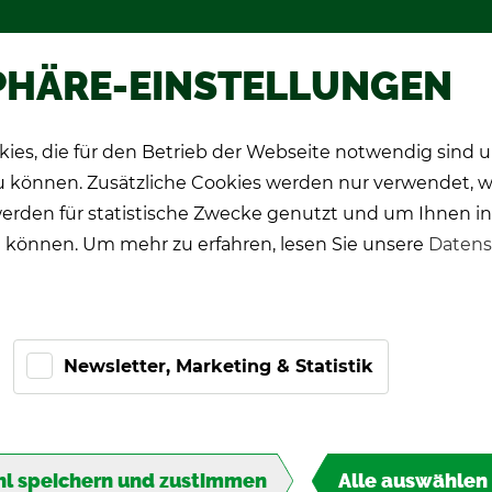
hop
Wer­be­spie­le
Über TIPP-KIC
PHÄRE-EINSTELLUNGEN
ies, die für den Betrieb der Webseite notwendig sind
CK Spie­ler
Pro-Ki­cker
Ge­schenk­ide­en
zu können. Zusätzliche Cookies werden nur verwendet, 
erden für statistische Zwecke genutzt und um Ihnen in
 können. Um mehr zu erfahren, lesen Sie unsere
Datens
Newsletter, Marketing & Statistik
DI­
l speichern und zustimmen
Alle auswählen