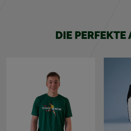
DIE PER­FEK­T