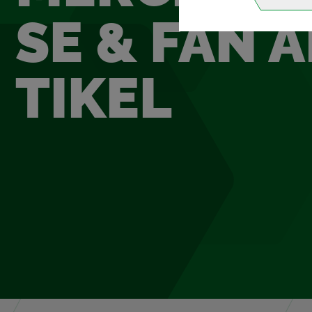
SE & FAN A
TI­KEL