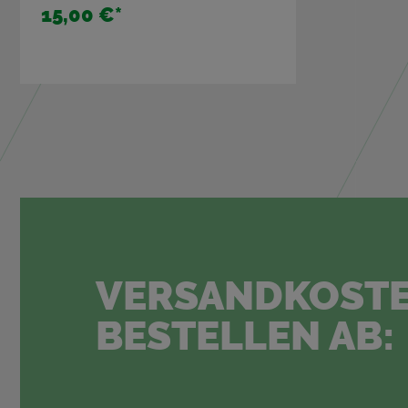
15,00 €
*
VER­SAND­KOS­TE
BE­STEL­LEN AB: