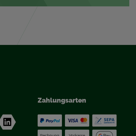
Zah­lungs­ar­ten
Rech­nung
Vor­kas­se