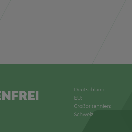
Deutsch­land:
N­FREI
EU:
Groß­bri­tan­ni­en:
Schweiz: