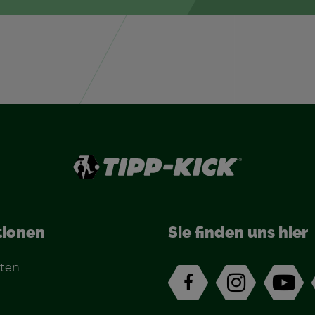
tio­nen
Sie fin­den uns hier
­ten