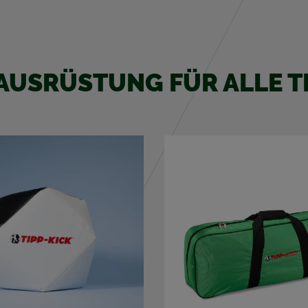
E AUS­RÜS­TUNG FÜR ALLE T