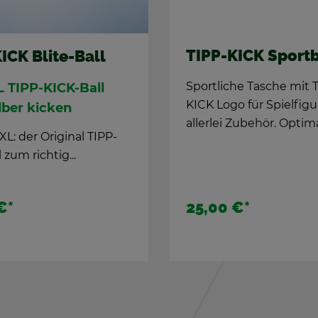
TIPP-KICK Sport­
ICK Bli­te-Ball
Sport­li­che Ta­sche mit 
 TIPP-KICK-Ball
KICK Logo für Spiel­fi­g
­ber ki­cken
al­ler­lei Zu­be­hör. Op­ti­ma
L: der Ori­gi­nal TIPP-
 zum rich­tig...
€
*
25,00 €
*