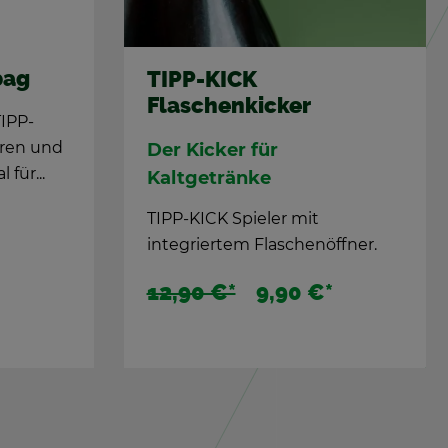
bag
TIPP-KICK
Fla­schen­ki­cker
TIPP-
u­ren und
Der Ki­cker für
l für...
Kalt­ge­trän­ke
TIPP-KICK Spie­ler mit
in­te­grier­tem Fla­schen­öff­ner.
12,90 €*
9,90 €
*