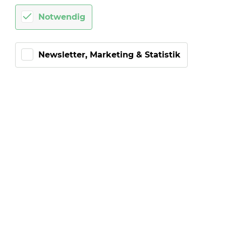
Notwendig
TIPP-KICK
SOUND­CHIP
USA
Newsletter, Marketing & Statistik
The Star-Span­g­led Ban­ner. Sound­chip mit der Me­
lo­die der ame­ri­ka­ni­schen Na­tio­nal­hym­ne pas­send
für die Halb­zeit­uhr.
4,50 €*
Ab ins Tor
De­tails