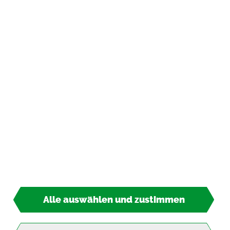
In­for­ma­tio­nen
Zah­lungs­ar­ten
*
inkl. MwSt., zzgl.
Ver­sand­kos­ten
© 2026 TIPP-KICK All Rights Re­ser­ved
Alle auswählen und zustimmen
4,50 €*
So­fort lie­fer­bar