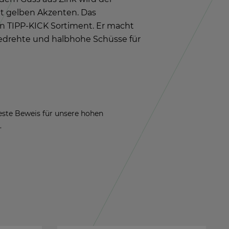
it gel­ben Ak­zen­ten. Das
­ten TIPP-KICK Sor­ti­ment. Er macht
­ge­dreh­te und halb­ho­he Schüs­se für
 beste Be­weis für un­se­re hohen
.