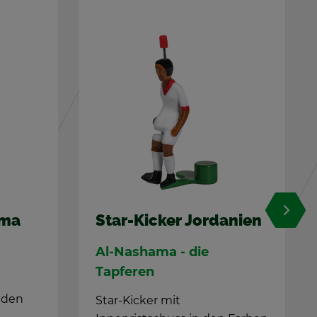
­ni­en
Star-Ki­cker Ka­na­da
The Ca­nucks
Star-Ki­cker mit
In­nen­rist­schuss­bein in den