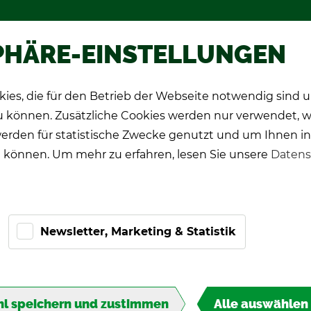
hop
Wer­be­spie­le
Über TIPP-KIC
PHÄRE-EINSTELLUNGEN
ies, die für den Betrieb der Webseite notwendig sind
CK Spie­ler
Pro-Ki­cker
Ge­schenk­ide­en
zu können. Zusätzliche Cookies werden nur verwendet, 
erden für statistische Zwecke genutzt und um Ihnen in
 können. Um mehr zu erfahren, lesen Sie unsere
Datens
Newsletter, Marketing & Statistik
l speichern und zustimmen
Alle auswählen
Tri­kot des Teams