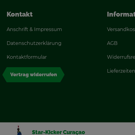
Kon­takt
In­for­ma­
An­schrift & Im­pres­sum
Ver­sand­kos
Da­ten­schutz­er­klä­rung
AGB
Kon­takt­for­mu­lar
Wi­der­rufs­r
Lie­fer­zei­te
Ver­trag wi­der­ru­fen
Star-Ki­cker Curaçao