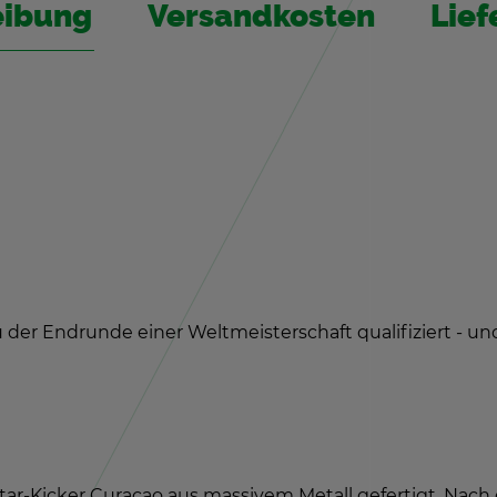
ei­bung
Ver­sand­kos­ten
Lie­f
der End­run­de einer Welt­meis­ter­schaft qua­li­fi­ziert - und
Star-Ki­cker Cu­ra­cao aus mas­si­vem Me­tall ge­fer­tigt. N