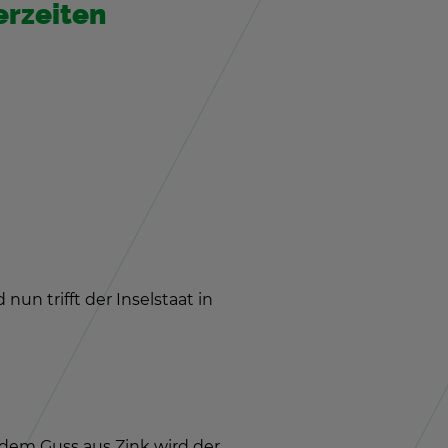
er­zei­ten
 nun trifft der In­sel­staat in
ach dem Guss aus Zink wird der