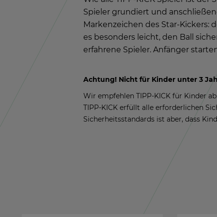
Spie­ler grun­diert und an­schlie­ße
Mar­ken­zei­chen des Star-Ki­ckers: d
es be­son­ders leicht, den Ball si­che
er­fah­re­ne Spie­ler. An­fän­ger star­
Ach­tung! Nicht für Kin­der unter 3 Jah­re
Wir emp­feh­len TIPP-KICK für Kin­der ab 
TIPP-KICK er­füllt alle er­for­der­li­chen Si
Si­cher­heits­stan­dards ist aber, dass Kin­d