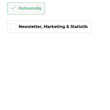
kon­fi­gu­rier­ba­re TIPP-
Notwendig
KICK Spiel
Newsletter, Marketing & Statistik