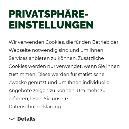
PRIVATSPHÄRE-
EINSTELLUNGEN
Sortierung
Wir verwenden Cookies, die für den Betrieb der
Webseite notwendig sind und um Ihnen
Services anbieten zu können. Zusätzliche
Cookies werden nur verwendet, wenn Sie ihnen
zustimmen. Diese werden für statistische
Zwecke genutzt und um Ihnen individuelle
SPIEL­KON­FI­GU­
Angebote zeigen zu können. Um mehr zu
RA­TOR
erfahren, lesen Sie unsere
Datenschutzerklärung
.
Ex­klu­siv bei uns: das
Details
in­di­vi­du­ell