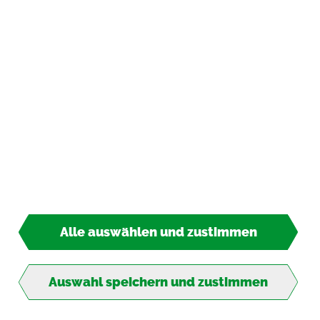
Zah­lungs­ar­ten
*
inkl. MwSt., zzgl.
Ver­sand­kos­ten
© 2026 TIPP-KICK All Rights Re­ser­ved
Alle auswählen und zustimmen
4,50 €*
So­fort lie­fer­bar
Auswahl speichern und zustimmen
Ab ins Tor