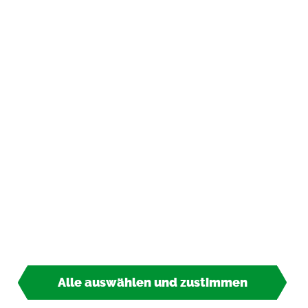
In­for­ma­tio­nen
Zah­lungs­ar­ten
*
inkl. MwSt., zzgl.
Ver­sand­kos­ten
© 2026 TIPP-KICK All Rights Re­ser­ved
Alle auswählen und zustimmen
2,50 €*
So­fort lie­fer­bar