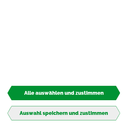
Zah­lungs­ar­ten
*
inkl. MwSt., zzgl.
Ver­sand­kos­ten
© 2026 TIPP-KICK All Rights Re­ser­ved
Alle auswählen und zustimmen
4,00 €*
So­fort lie­fer­bar
Auswahl speichern und zustimmen
Ab ins Tor