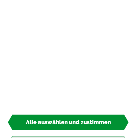
In­for­ma­tio­nen
Zah­lungs­ar­ten
*
inkl. MwSt., zzgl.
Ver­sand­kos­ten
© 2026 TIPP-KICK All Rights Re­ser­ved
Alle auswählen und zustimmen
13,90 €*
So­fort lie­fer­bar