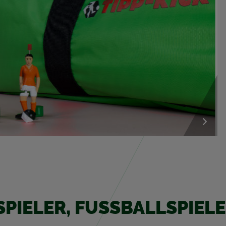
SPIE­LER, FUSS­BALL­SPIE­