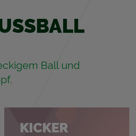
FUSS­BALL
 ecki­gem Ball und
pf.
KI­CKER