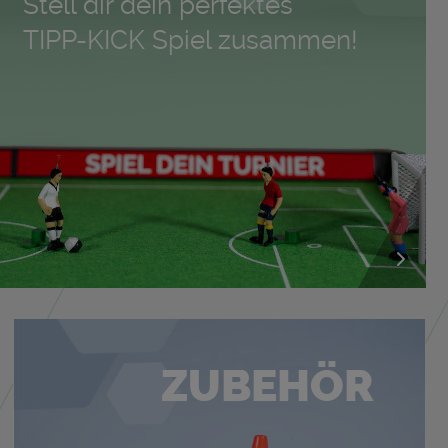
Stell dir dein per­fek­tes
TIPP-KICK Spiel zu­sam­men!
ZU­BE­HÖR