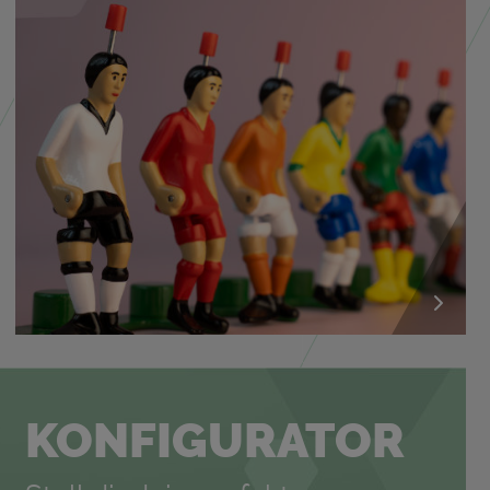
KON­FI­GU­RA­TOR