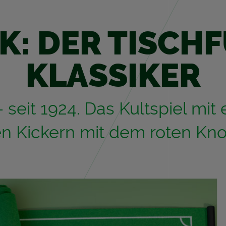
K: DER TISCH­
KLAS­SI­KER
 seit 1924. Das Kult­spiel mit
n Ki­ckern mit dem roten Kno