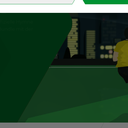
IP
i­zi­el­le Hymne
Bund­le mit der