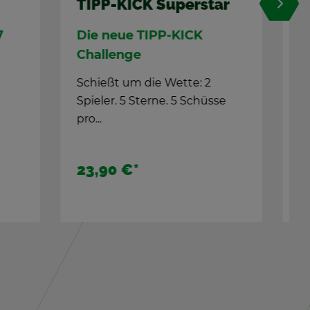
burg
TIPP-KICK Fans
27!
Stim­mung am
Spiel­feld­rand
im
Die TIPP-KICK Fans fei­ern 100
Ham­burg
Jahre TIPP-KICK.
17,90 €
*