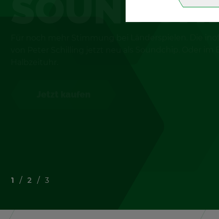
SOUND­CH
Für noch mehr Stim­mung bei Län­der­spie­len. Die in­of­f
von Peter Schil­ling jetzt neu als Sound­chip. Oder im 
Halb­zeit­uhr.
Jetzt kau­fen
Jetzt kau­fen
Mehr Infos
1
2
3