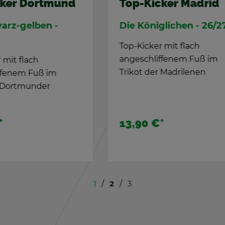
Top-Ki­cker Ham­
KICK DFB Clas­sic
Der Li­ga-Di­no - 26/
bi­lä­ums­spiel
Top-Ki­cker mit flach
­ern 100 Jahre TIPP-KICK
an­ge­schlif­fe­nem Fuß 
 Ki­ckern des DFB!
Tri­kot der Ki­cker aus 
 €*
44,90 €
*
13,90 €
*
1
2
3