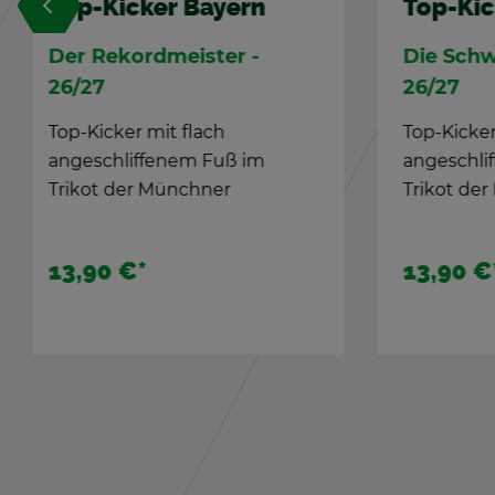
Su­per­star
TIPP-
Deutsch­land
Das Ju­
Die neue TIPP-KICK
Wir fei
Chal­len­ge
mit den
Schießt um die Wette mit
Deutsch­land Ki­cker: 2 Spie­ler.
5 Ster­ne....
24,90 €
*
49,90