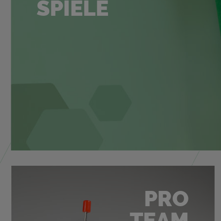
SPIE­LE
PRO
TEAM