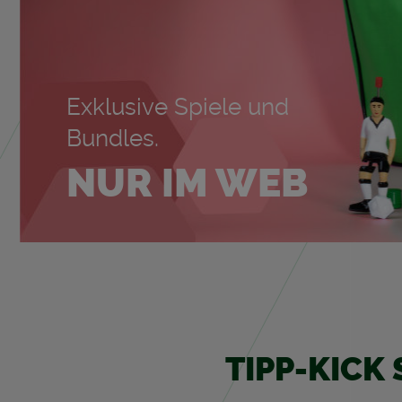
Ex­klu­si­ve Spie­le und
Bund­les.
NUR IM WEB
TIPP-KICK 