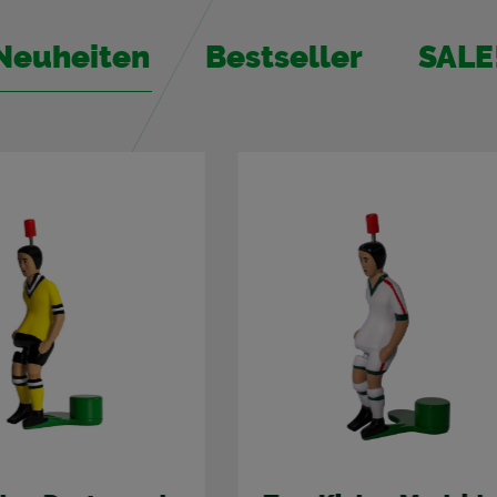
Neu­hei­ten
Best­sel­ler
SALE
%