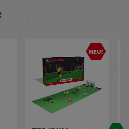
!
NEU!