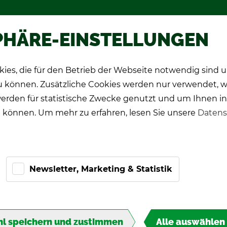
hop
Wer­be­spie­le
Über TIPP-KIC
PHÄRE-EINSTELLUNGEN
ies, die für den Betrieb der Webseite notwendig sind
CK Spie­ler
Pro-Ki­cker
Ge­schenk­ide­en
zu können. Zusätzliche Cookies werden nur verwendet, 
erden für statistische Zwecke genutzt und um Ihnen in
 können. Um mehr zu erfahren, lesen Sie unsere
Datens
Newsletter, Marketing & Statistik
M
l speichern und zustimmen
Alle auswählen