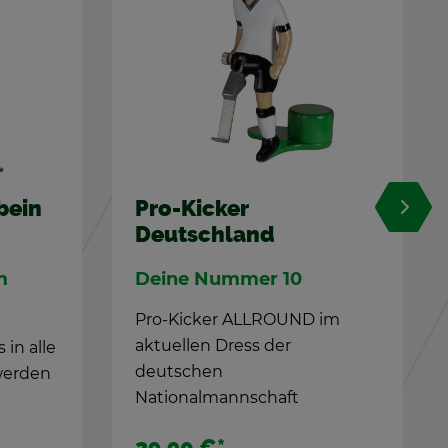
Pro-Ki­cker Ma­drid
Pro-Ki­cker ALL­ROUND im
ak­tu­el­len Dress der Ki­cker aus
Ma­drid.
 im
29,90 €
*