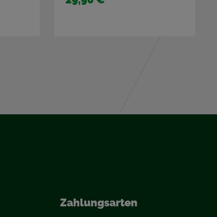
Zah­lungs­ar­ten