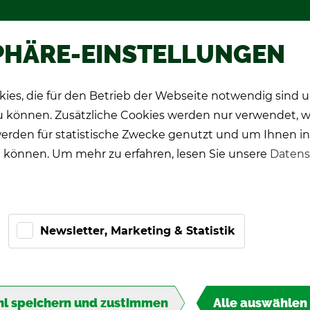
hop
Wer­be­spie­le
Über TIPP-KIC
PHÄRE-EINSTELLUNGEN
ies, die für den Betrieb der Webseite notwendig sind
CK Spie­ler
Pro-Ki­cker
Ge­schenk­ide­en
zu können. Zusätzliche Cookies werden nur verwendet, 
erden für statistische Zwecke genutzt und um Ihnen in
 können. Um mehr zu erfahren, lesen Sie unsere
Datens
Newsletter, Marketing & Statistik
I­
l speichern und zustimmen
Alle auswählen