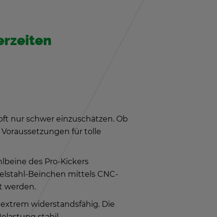
er­zei­ten
r oft nur schwer ein­zu­schät­zen. Ob
Vor­aus­set­zun­gen für tolle
hl­bei­ne des Pro-Ki­ckers
del­stahl-Bein­chen mit­tels CNC-
t wer­den.
ex­trem wi­der­stands­fä­hig. Die
las­tung sta­bil.