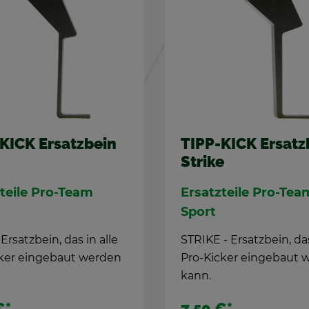
KICK Er­satz­bein
Pro-Ki­cker
e
Deutsch­land
z­tei­le Pro-Team
Deine Num­mer 10
Pro-Ki­cker ALL­ROUND
ak­tu­el­len Dress der
 Er­satz­bein, das in alle
deut­schen
cker ein­ge­baut wer­den
Na­tio­nal­mann­schaft
€
*
29,90 €
*