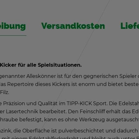
ei­bung
Ver­sand­kos­ten
Lie­f
Ki­cker für alle Spiel­si­tua­tio­nen.
e­nann­ter Al­les­kön­ner ist für den geg­ne­ri­schen Spie­le
das Re­per­toire die­ses Ki­ckers ist enorm und bie­tet beste 
Filz.
 Prä­zi­si­on und Qua­li­tät im TIPP-KICK Sport. Die Edel­sta
a­ser­tech­nik be­ar­bei­tet. Den Fein­schliff er­hält das E
­schrau­be be­fes­tigt, kann es ohne Werk­zeug aus­ge­tausch
zink, die Ober­flä­che ist pul­ver­be­schich­tet und da­durch 
rt mit einem Edel­stahl­fe­der­draht und bleibt auch unter Be­