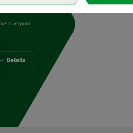
us Li­ver­pool
De­tails