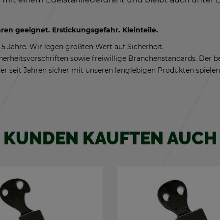
n ge­eig­net. Er­sti­ckungs­ge­fahr. Klein­tei­le.
5 Jahre. Wir legen größ­ten Wert auf Si­cher­heit.
­cher­heits­vor­schrif­ten sowie frei­wil­li­ge Bran­chen­stan­dards. Der
er seit Jah­ren si­cher mit un­se­ren lang­le­bi­gen Pro­duk­ten spie­len
KUN­DEN KAUF­TEN AUCH