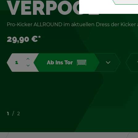
VER­POOL
Pro-Ki­cker ALL­ROUND im ak­tu­el­len Dress der Ki­cker a
29,90 €*
Ab ins Tor
1
2