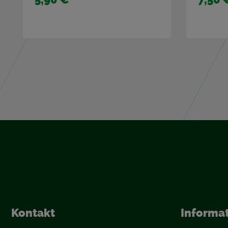
Kon­takt
In­for­ma­