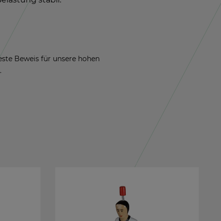
 beste Be­weis für un­se­re hohen
.