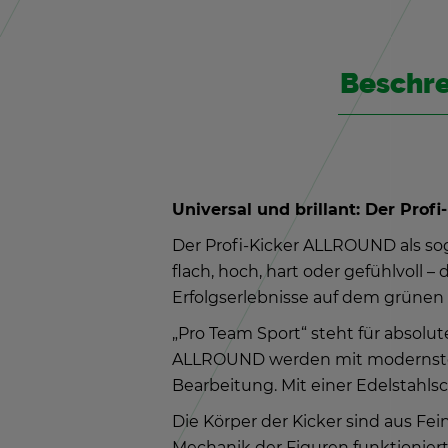
Be­schr
Uni­ver­sal und bril­lant: Der Pro­fi-
Der Pro­fi-Ki­cker ALL­ROUND als so­g
flach, hoch, hart oder ge­fühl­voll – 
Er­folgs­er­leb­nis­se auf dem grü­nen 
„Pro Team Sport“ steht für ab­so­lu­te
ALL­ROUND wer­den mit mo­derns­ter L
Be­ar­bei­tung. Mit einer Edel­stahl
Die Kör­per der Ki­cker sind aus Fein­
Me­cha­nik der Fi­gu­ren funk­tio­nie