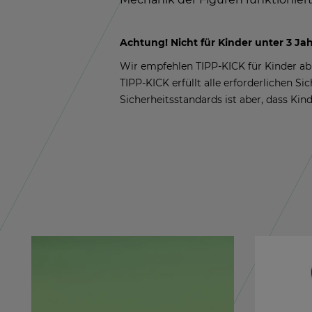
Ach­tung! Nicht für Kin­der unter 3 Jah­re
Wir emp­feh­len TIPP-KICK für Kin­der ab 
TIPP-KICK er­füllt alle er­for­der­li­chen Si
Si­cher­heits­stan­dards ist aber, dass Kin­d