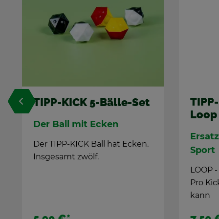
TIPP-KICK Er­satz­bein
TIPP-
Loop
Strik
Er­satz­tei­le Pro-Team
Er­sat
Sport
Sport
LOOP - Er­satz­bein, das in alle
STRIKE -
Pro Ki­cker ein­ge­baut wer­den
Pro-Ki­
kann
kann.
7,50 €
*
7,50 