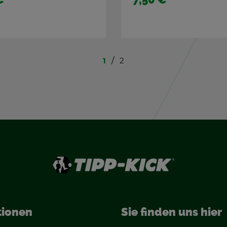
1
2
tio­nen
Sie fin­den uns hier