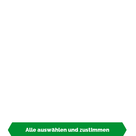
In­for­ma­tio­nen
Zah­lungs­ar­ten
*
inkl. MwSt., zzgl.
Ver­sand­kos­ten
© 2026 TIPP-KICK All Rights Re­ser­ved
Alle auswählen und zustimmen