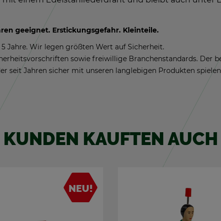
n ge­eig­net. Er­sti­ckungs­ge­fahr. Klein­tei­le.
5 Jahre. Wir legen größ­ten Wert auf Si­cher­heit.
­cher­heits­vor­schrif­ten sowie frei­wil­li­ge Bran­chen­stan­dards. Der
er seit Jah­ren si­cher mit un­se­ren lang­le­bi­gen Pro­duk­ten spie­len
KUN­DEN KAUF­TEN AUCH