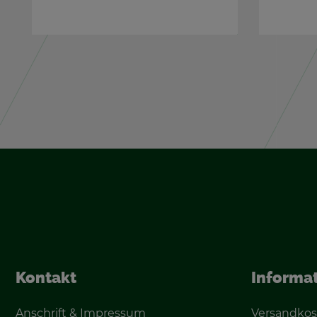
Kon­takt
In­for­ma­
An­schrift & Im­pres­sum
Ver­sand­kos