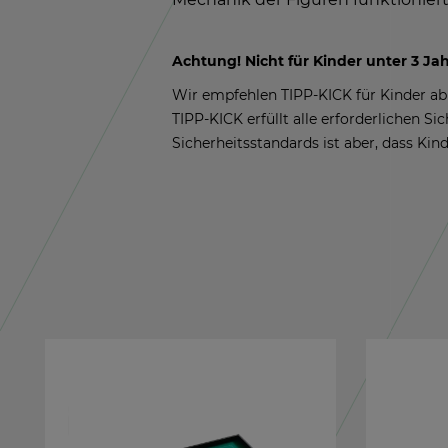
Ach­tung! Nicht für Kin­der unter 3 Jah­re
Wir emp­feh­len TIPP-KICK für Kin­der ab 
TIPP-KICK er­füllt alle er­for­der­li­chen Si
Si­cher­heits­stan­dards ist aber, dass Kin­d
NEU!