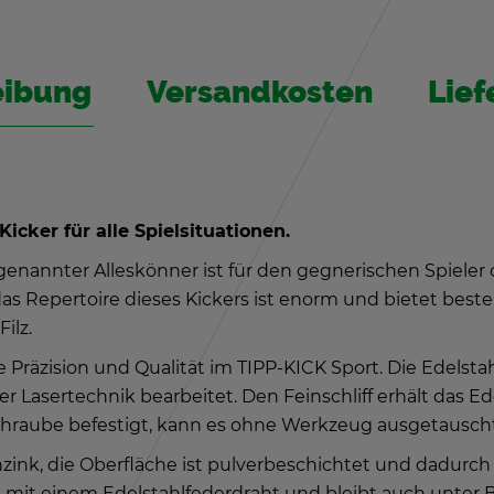
ei­bung
Ver­sand­kos­ten
Lie­f
Ki­cker für alle Spiel­si­tua­tio­nen.
e­nann­ter Al­les­kön­ner ist für den geg­ne­ri­schen Spie­le
das Re­per­toire die­ses Ki­ckers ist enorm und bie­tet beste 
Filz.
 Prä­zi­si­on und Qua­li­tät im TIPP-KICK Sport. Die Edel­sta
a­ser­tech­nik be­ar­bei­tet. Den Fein­schliff er­hält das E
­schrau­be be­fes­tigt, kann es ohne Werk­zeug aus­ge­tausch
zink, die Ober­flä­che ist pul­ver­be­schich­tet und da­durch 
rt mit einem Edel­stahl­fe­der­draht und bleibt auch unter Be­