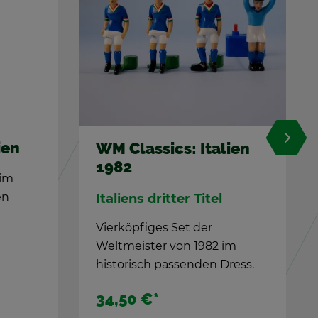
­li­en
TIPP-KICK 5-Bäl­le-Set
Der Ball mit Ecken
el
Der TIPP-KICK Ball hat Ecken.
Ins­ge­samt zwölf.
2 im
n Dress.
5,90 €
*