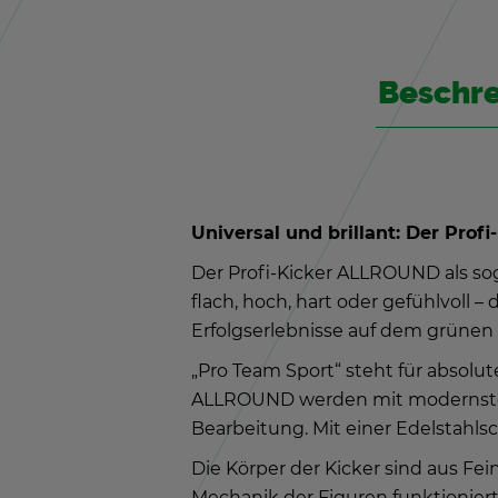
Be­schr
Uni­ver­sal und bril­lant: Der Pro­fi-
Der Pro­fi-Ki­cker ALL­ROUND als so­g
flach, hoch, hart oder ge­fühl­voll – 
Er­folgs­er­leb­nis­se auf dem grü­nen 
„Pro Team Sport“ steht für ab­so­lu­te
ALL­ROUND wer­den mit mo­derns­ter L
Be­ar­bei­tung. Mit einer Edel­stahl
Die Kör­per der Ki­cker sind aus Fein­
Me­cha­nik der Fi­gu­ren funk­tio­nie