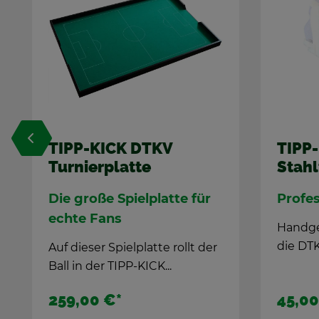
TIPP-KICK DTKV
Pro-
Stahl­to­re
Pro-
Pro­fes­sio­nel­le Tore
Dress
Na­ti
Hand­ge­fer­tig­te Stahl­to­re für
die DT­KV-Tur­nier­plat­te
r
45,00 €
*
29,