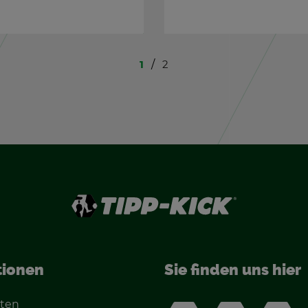
1
2
tio­nen
Sie fin­den uns hier
­ten