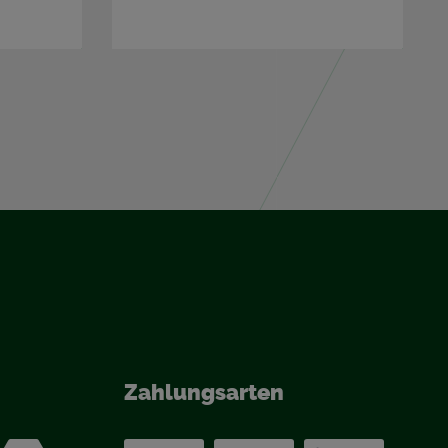
Zah­lungs­ar­ten