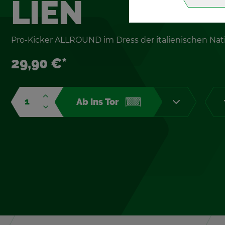
LI­EN
Pro-Ki­cker ALL­ROUND im Dress der ita­lie­ni­schen Na­t
29,90 €*
Ab ins Tor