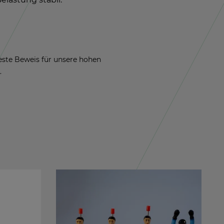
 beste Be­weis für un­se­re hohen
.