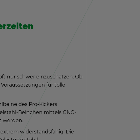
er­zei­ten
r oft nur schwer ein­zu­schät­zen. Ob
Vor­aus­set­zun­gen für tolle
hl­bei­ne des Pro-Ki­ckers
del­stahl-Bein­chen mit­tels CNC-
t wer­den.
ex­trem wi­der­stands­fä­hig. Die
las­tung sta­bil.