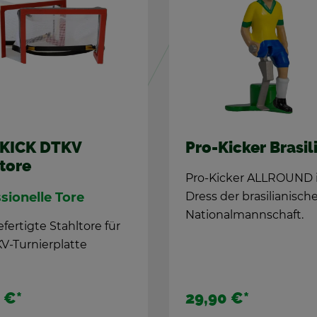
Ki­cker Bra­si­li­en
WM Clas­sics: Ita
1982
Ki­cker ALL­ROUND im
 der bra­si­lia­ni­schen
Ita­li­ens drit­ter Tit
o­nal­mann­schaft.
Vier­köp­fi­ges Set der
Welt­meis­ter von 198
his­to­risch pas­sen­de
90 €
*
34,50 €
*