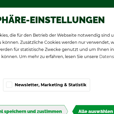
hop
Wer­be­spie­le
Über TIPP-KIC
PHÄRE-EINSTELLUNGEN
ies, die für den Betrieb der Webseite notwendig sind
CK Spie­ler
Pro-Ki­cker
Ge­schenk­ide­en
zu können. Zusätzliche Cookies werden nur verwendet, 
erden für statistische Zwecke genutzt und um Ihnen in
 können. Um mehr zu erfahren, lesen Sie unsere
Datens
Newsletter, Marketing & Statistik
ITA­
l speichern und zustimmen
Alle auswählen