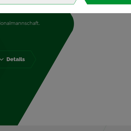
io­nal­mann­schaft.
De­tails