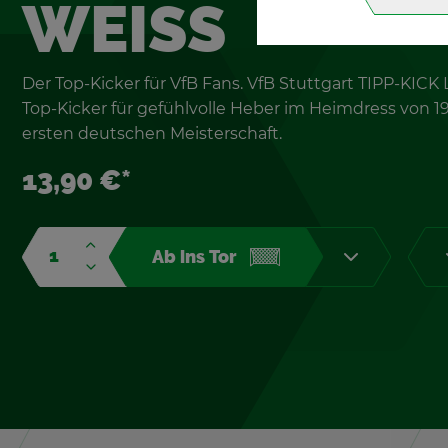
WEISS
Der Top-Ki­cker für VfB Fans. VfB Stutt­gart TIPP-KICK Li
Top-Ki­cker für ge­fühl­vol­le Heber im Heim­dress von 
ers­ten deut­schen Meis­ter­schaft.
13,90 €*
Ab ins Tor