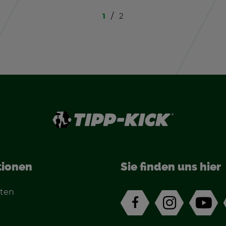
1
2
tio­nen
Sie fin­den uns hier
­ten