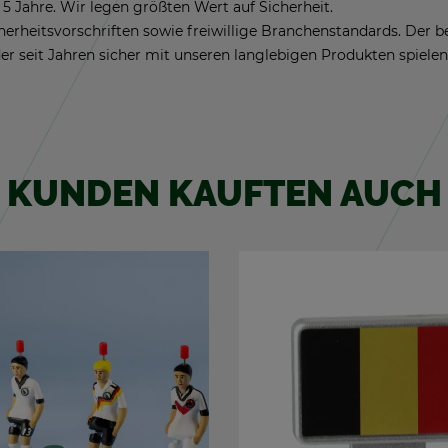
5 Jahre. Wir legen größ­ten Wert auf Si­cher­heit.
­cher­heits­vor­schrif­ten sowie frei­wil­li­ge Bran­chen­stan­dards. Der
er seit Jah­ren si­cher mit un­se­ren lang­le­bi­gen Pro­duk­ten spie­len
KUN­DEN KAUF­TEN AUCH