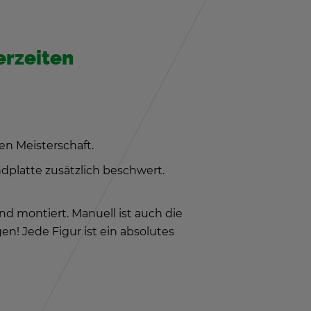
er­zei­ten
n Meis­ter­schaft.
­plat­te zu­sätz­lich be­schwert.
and mon­tiert. Ma­nu­ell ist auch die
en! Jede Figur ist ein ab­so­lu­tes