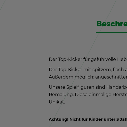
Be­schr
Der Top-Ki­cker für ge­fühl­vol­le H
Der Top-Ki­cker mit spit­zem, flach a
Au­ßer­dem mög­lich: an­ge­schnit­te­
Un­se­re Spiel­fi­gu­ren sind Hand­ar­
Be­ma­lung. Diese ein­ma­li­ge Her­st
Uni­kat.
Ach­tung! Nicht für Kin­der unter 3 Jah­re