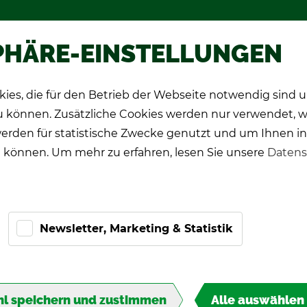
hop
Wer­be­spie­le
Über TIPP-KIC
PHÄRE-EINSTELLUNGEN
ies, die für den Betrieb der Webseite notwendig sind
CK Spie­ler
Pro-Ki­cker
Ge­schenk­ide­en
zu können. Zusätzliche Cookies werden nur verwendet, 
erden für statistische Zwecke genutzt und um Ihnen in
 können. Um mehr zu erfahren, lesen Sie unsere
Datens
Newsletter, Marketing & Statistik
KER
I­ON
l speichern und zustimmen
Alle auswählen