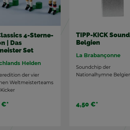
TIPP-KICK Sound­chip
TIPP-KIC
Bel­gi­en
Me­xi­ko
La Bra­bançonne
Himno Na­ci
Sound­chip der
Sound­chip 
Na­tio­nal­hym­ne Bel­gi­ens
me­xi­ka­ni­s
Na­tio­nal­hy
oder...
4,50 €
*
4,50 €
*