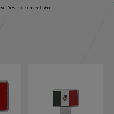
 beste Be­weis für un­se­re hohen
.