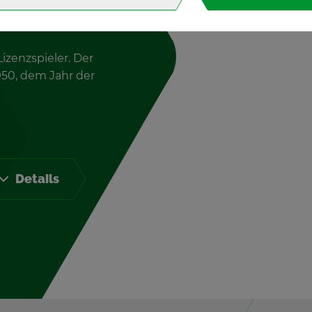
­zenz­spie­ler. Der
1950, dem Jahr der
De­tails