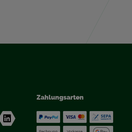
Zah­lungs­ar­ten
Rech­nung
Vor­kas­se