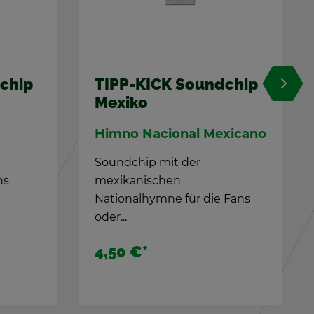
K Sound­chip
Top-Ki­cker Bay­ern
Der Re­kord­meis­ter -
o­nal Me­xi­ca­no
26/27
mit der
Top-Ki­cker mit flach
chen
an­ge­schlif­fe­nem Fuß im
m­ne für die Fans
Tri­kot der Münch­ner
13,90 €
*