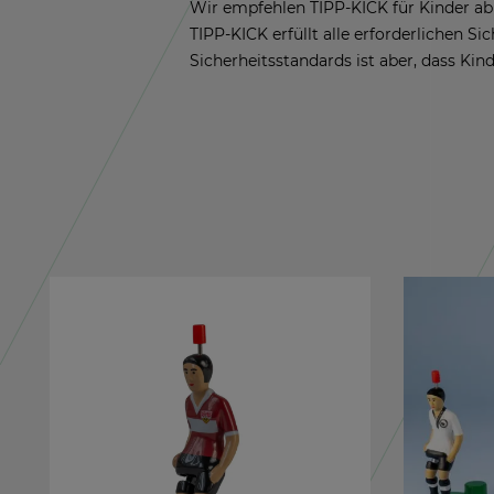
Wir emp­feh­len TIPP-KICK für Kin­der ab 
TIPP-KICK er­füllt alle er­for­der­li­chen Si
Si­cher­heits­stan­dards ist aber, dass Kin­d