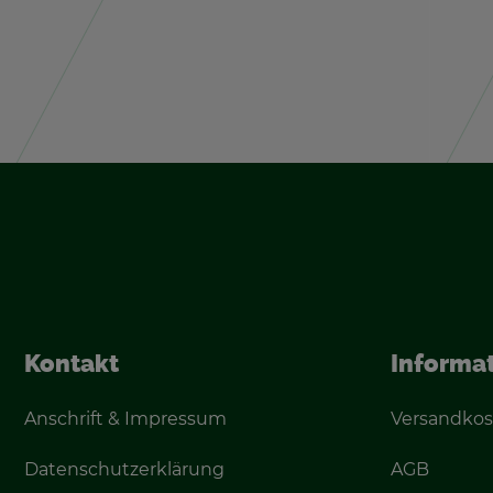
Kon­takt
In­for­ma­
An­schrift & Im­pres­sum
Ver­sand­kos
Da­ten­schutz­er­klä­rung
AGB