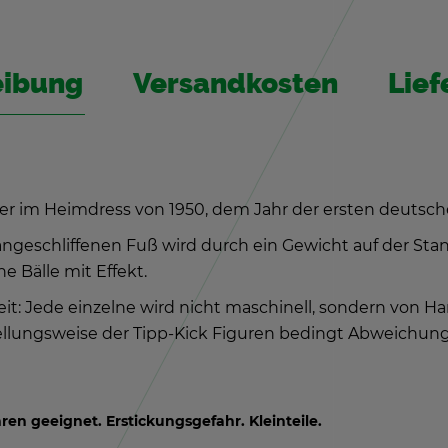
ei­bung
Ver­sand­kos­ten
Lie­f
eber im Heim­dress von 1950, dem Jahr der ers­ten deut­sche
n­ge­schlif­fe­nen Fuß wird durch ein Ge­wicht auf der Stand
ne Bälle mit Ef­fekt.
beit: Jede ein­zel­ne wird nicht ma­schi­nell, son­dern von H
el­lungs­wei­se der Tipp-Kick Fi­gu­ren be­dingt Ab­wei­chun­g
n ge­eig­net. Er­sti­ckungs­ge­fahr. Klein­tei­le.