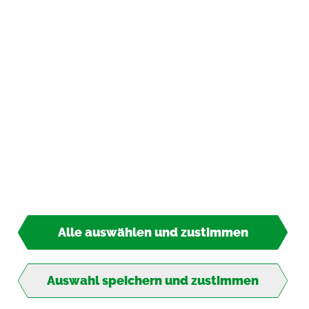
Zah­lungs­ar­ten
*
inkl. MwSt., zzgl.
Ver­sand­kos­ten
© 2026 TIPP-KICK All Rights Re­ser­ved
Alle auswählen und zustimmen
13,90 €*
So­fort lie­fer­bar
Auswahl speichern und zustimmen
Ab ins Tor