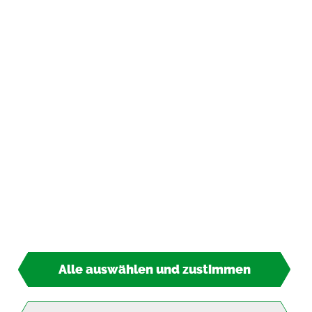
In­for­ma­tio­nen
Zah­lungs­ar­ten
*
inkl. MwSt., zzgl.
Ver­sand­kos­ten
© 2026 TIPP-KICK All Rights Re­ser­ved
Alle auswählen und zustimmen
4,95 €*
So­fort lie­fer­bar